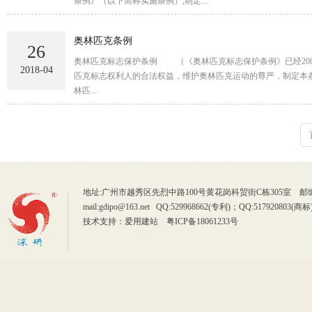
条例》（以下简称实施条例）,制定...
奥林匹克条例
26
奥林匹克标志保护条例 （《奥林匹克标志保护条例》已经2002年1月30日国务院第5
2018-04
匹克标志权利人的合法权益，维护奥林匹克运动的尊严，制定本条例。 第二条 本条例所称奥林匹克标志，是指： (一)国际奥林匹克委员会的奥林匹克五
林匹...
地址:广州市越秀区先烈中路100号黄花岗科贸街C栋305室 邮编：510070
mail:gdipo@163.net QQ:529968662(专利)；QQ:5179
技术支持：
爱用建站
粤ICP备18061233号